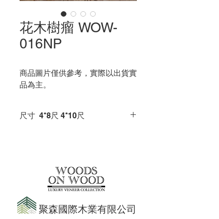
花木樹瘤 WOW-
016NP
商品圖片僅供參考，實際以出貨實
品為主。
尺寸 4*8尺 4*10尺
天然木皮
底材 夾板/木心板/矽酸鈣板
聚森國際木業有限公司